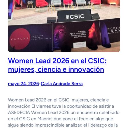
Women Lead 2026 en el CSIC:
mujeres, ciencia e innovación
mayo 24, 2026
Carla Andrade Serra
•
Women Lead 2026 en el CSIC: mujeres, ciencia e
innovación El viernes tuve la oportunidad de asistir a
ASEDECIA Women Lead 2026 un encuentro celebrado
en el CSIC en Madrid, que pone el foco en algo que
sigue siendo imprescindible analizar: el liderazgo de la