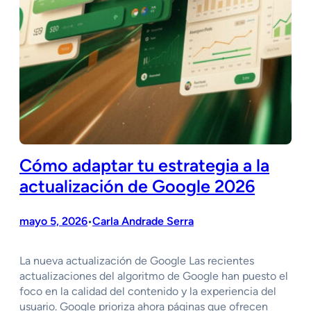
Cómo adaptar tu estrategia a la
actualización de Google 2026
mayo 5, 2026
Carla Andrade Serra
•
La nueva actualización de Google Las recientes
actualizaciones del algoritmo de Google han puesto el
foco en la calidad del contenido y la experiencia del
usuario. Google prioriza ahora páginas que ofrecen