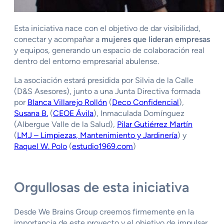
Esta iniciativa nace con el objetivo de dar visibilidad,
conectar y acompañar a
mujeres que lideran empresas
y equipos, generando un espacio de colaboración real
dentro del entorno empresarial abulense.
La asociación estará presidida por Silvia de la Calle
(D&S Asesores), junto a una Junta Directiva formada
por
Blanca Villarejo Rollón
(
Deco Confidencial
),
Susana B.
(
CEOE Ávila
), Inmaculada Domínguez
(Albergue Valle de la Salud),
Pilar Gutiérrez Martín
(
LMJ – Limpiezas, Mantenimiento y Jardinería
) y
Raquel W. Polo
(
estudio1969.com
)
Orgullosas de esta iniciativa
Desde We Brains Group creemos firmemente en la
importancia de este proyecto y el objetivo de impulsar