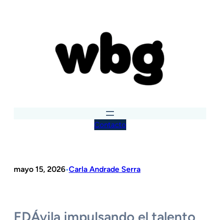
Saltar
al
contenido
Contacto
mayo 15, 2026
Carla Andrade Serra
•
EDÁvila impulsando el talento