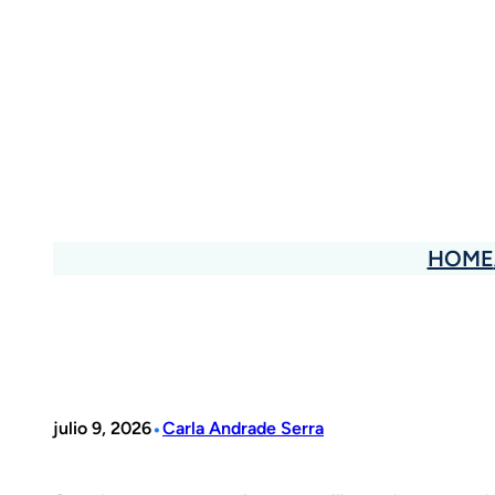
Saltar
al
contenido
HOME
•
julio 9, 2026
Carla Andrade Serra