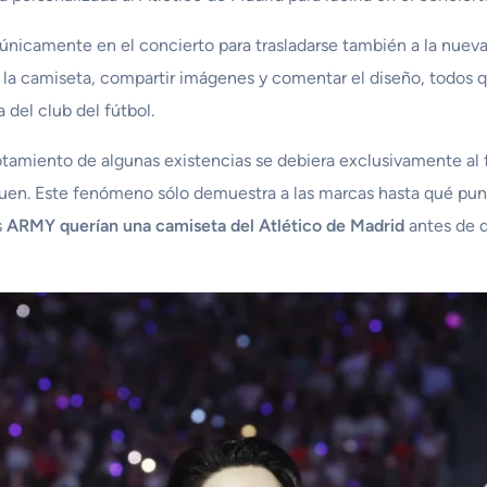
únicamente en el concierto para trasladarse también a la nueva
la camiseta, compartir imágenes y comentar el diseño, todos 
 del club del fútbol.
gotamiento de algunas existencias se debiera exclusivamente a
guen. Este fenómeno sólo demuestra a las marcas hasta qué punt
s
ARMY querían una camiseta del Atlético de Madrid
antes de q