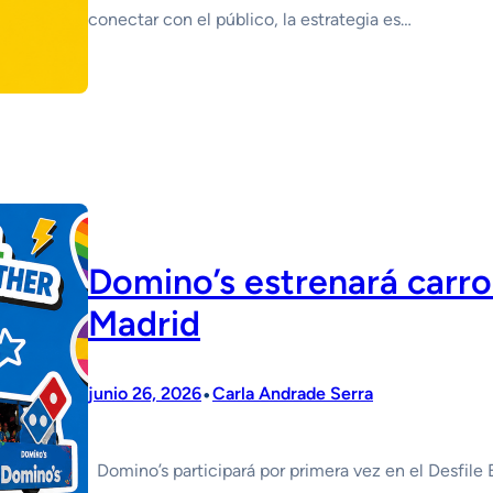
conectar con el público, la estrategia es…
Domino’s estrenará carro
Madrid
•
junio 26, 2026
Carla Andrade Serra
Domino’s participará por primera vez en el Desfile 