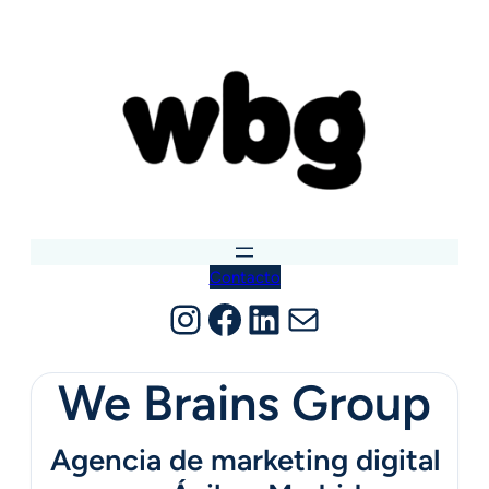
Saltar
al
contenido
Contacto
Instagram
Facebook
LinkedIn
Correo electrónico
We Brains Group
Agencia de marketing digital