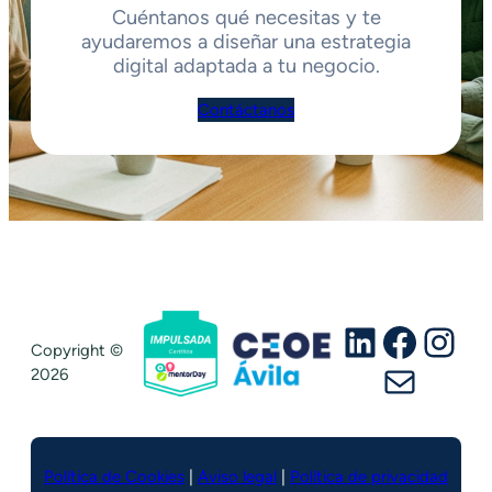
Cuéntanos qué necesitas y te
ayudaremos a diseñar una estrategia
digital adaptada a tu negocio.
Contáctanos
LinkedIn
Faceb
Ins
Copyright ©
Correo ele
2026
Política de Cookies
|
Aviso legal
|
Política de privacidad